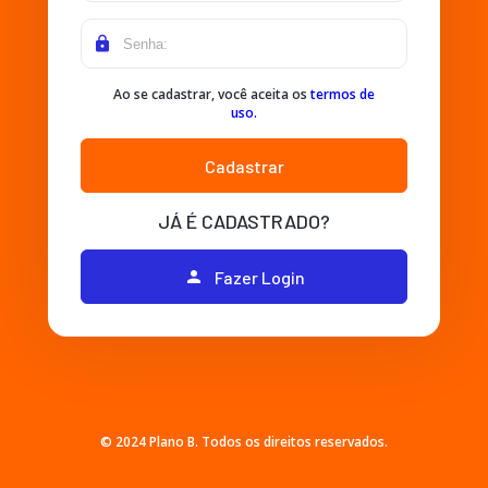
lock
Ao se cadastrar, você aceita os
termos de
uso.
Cadastrar
JÁ É CADASTRADO?
Fazer Login
person
© 2024 Plano B. Todos os direitos reservados.