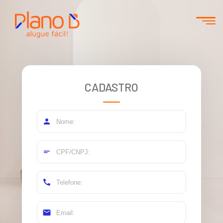
CADASTRO
person
short_text
call
email